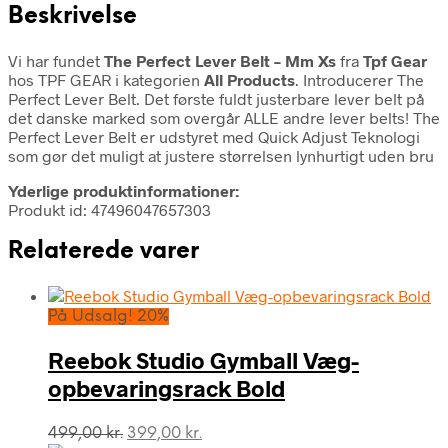
Beskrivelse
Vi har fundet
The Perfect Lever Belt – Mm Xs
fra
Tpf Gear
hos TPF GEAR i kategorien
All Products
. Introducerer The
Perfect Lever Belt. Det første fuldt justerbare lever belt på
det danske marked som overgår ALLE andre lever belts! The
Perfect Lever Belt er udstyret med Quick Adjust Teknologi
som gør det muligt at justere størrelsen lynhurtigt uden bru
Yderlige produktinformationer:
Produkt id: 47496047657303
Relaterede varer
På Udsalg! 20%
Reebok Studio Gymball Væg-
opbevaringsrack Bold
Den
Den
499,00
kr.
399,00
kr.