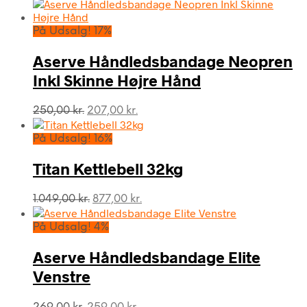
oprindelige
aktuelle
pris
pris
var:
er:
På Udsalg! 17%
499,00 kr..
399,00 kr..
Aserve Håndledsbandage Neopren
Inkl Skinne Højre Hånd
Den
Den
250,00
kr.
207,00
kr.
oprindelige
aktuelle
pris
pris
På Udsalg! 16%
var:
er:
250,00 kr..
207,00 kr..
Titan Kettlebell 32kg
Den
Den
1.049,00
kr.
877,00
kr.
oprindelige
aktuelle
pris
pris
På Udsalg! 4%
var:
er:
1.049,00 kr..
877,00 kr..
Aserve Håndledsbandage Elite
Venstre
Den
Den