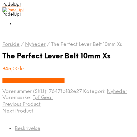
PadelUp!
PadelUp!
Forside
/
Nyheder
/
The Perfect Lever Belt 10mm Xs
The Perfect Lever Belt 10mm Xs
845,00
kr.
Bedste pris hos Tpfgear.dk
Varenummer (SKU):
7647fb182e27
Kategori:
Nyheder
Varemærke:
Tpf Gear
Previous Product
Next Product
Beskrivelse