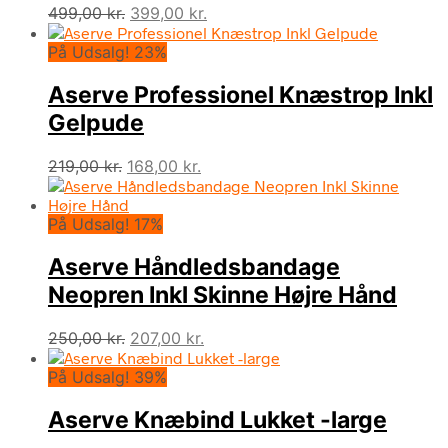
Den
Den
499,00
kr.
399,00
kr.
oprindelige
aktuelle
På Udsalg! 23%
pris
pris
var:
er:
Aserve Professionel Knæstrop Inkl
499,00 kr..
399,00 kr..
Gelpude
Den
Den
219,00
kr.
168,00
kr.
oprindelige
aktuelle
pris
pris
På Udsalg! 17%
var:
er:
219,00 kr..
168,00 kr..
Aserve Håndledsbandage
Neopren Inkl Skinne Højre Hånd
Den
Den
250,00
kr.
207,00
kr.
oprindelige
aktuelle
På Udsalg! 39%
pris
pris
var:
er:
Aserve Knæbind Lukket -large
250,00 kr..
207,00 kr..