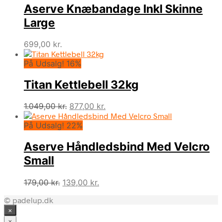
Aserve Knæbandage Inkl Skinne
var:
er:
749,00 kr..
499,00 kr..
Large
699,00
kr.
På Udsalg! 16%
Titan Kettlebell 32kg
Den
Den
1.049,00
kr.
877,00
kr.
oprindelige
aktuelle
På Udsalg! 22%
pris
pris
var:
er:
Aserve Håndledsbind Med Velcro
1.049,00 kr..
877,00 kr..
Small
Den
Den
179,00
kr.
139,00
kr.
oprindelige
aktuelle
© padelup.dk
pris
pris
×
var:
er:
179,00 kr..
139,00 kr..
×