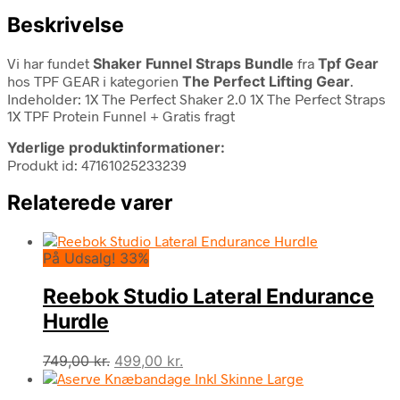
Beskrivelse
Vi har fundet
Shaker Funnel Straps Bundle
fra
Tpf Gear
hos TPF GEAR i kategorien
The Perfect Lifting Gear
.
Indeholder: 1X The Perfect Shaker 2.0 1X The Perfect Straps
1X TPF Protein Funnel + Gratis fragt
Yderlige produktinformationer:
Produkt id: 47161025233239
Relaterede varer
På Udsalg! 33%
Reebok Studio Lateral Endurance
Hurdle
Den
Den
749,00
kr.
499,00
kr.
oprindelige
aktuelle
pris
pris