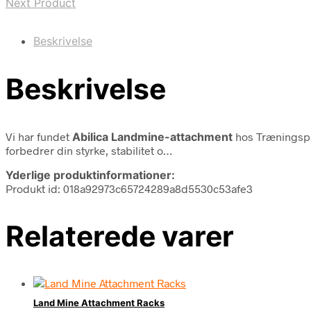
Next Product
Beskrivelse
Beskrivelse
Vi har fundet
Abilica Landmine-attachment
hos Træningspa
forbedrer din styrke, stabilitet o…
Yderlige produktinformationer:
Produkt id: 018a92973c65724289a8d5530c53afe3
Relaterede varer
Land Mine Attachment Racks