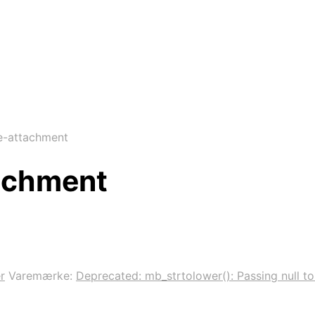
e-attachment
achment
r
Varemærke:
Deprecated: mb_strtolower(): Passing null to