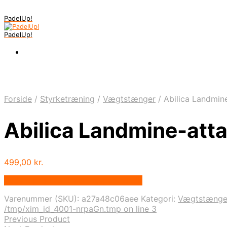
PadelUp!
PadelUp!
Forside
/
Styrketræning
/
Vægtstænger
/
Abilica Landmin
Abilica Landmine-att
499,00
kr.
Bedste pris hos Traeningspartner.dk
Varenummer (SKU):
a27a48c06aee
Kategori:
Vægtstænge
/tmp/xim_id_4001-nrpaGn.tmp on line 3
Previous Product