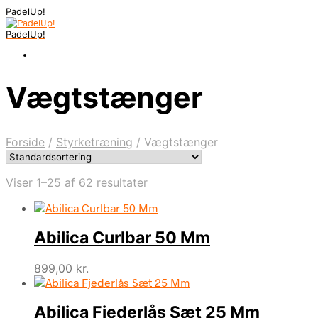
PadelUp!
PadelUp!
Vægtstænger
Forside
/
Styrketræning
/
Vægtstænger
Viser 1–25 af 62 resultater
Abilica Curlbar 50 Mm
899,00
kr.
Abilica Fjederlås Sæt 25 Mm