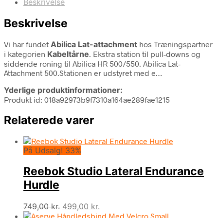
Beskrivelse
Beskrivelse
Vi har fundet
Abilica Lat-attachment
hos Træningspartner
i kategorien
Kabeltårne
. Ekstra station til pull-downs og
siddende roning til Abilica HR 500/550. Abilica Lat-
Attachment 500.Stationen er udstyret med e…
Yderlige produktinformationer:
Produkt id: 018a92973b9f7310a164ae289fae1215
Relaterede varer
På Udsalg! 33%
Reebok Studio Lateral Endurance
Hurdle
Den
Den
749,00
kr.
499,00
kr.
oprindelige
aktuelle