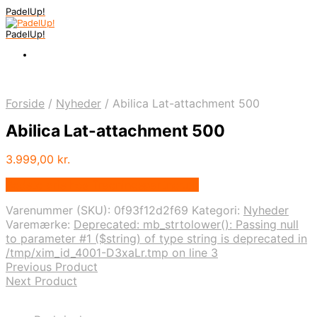
PadelUp!
PadelUp!
Forside
/
Nyheder
/
Abilica Lat-attachment 500
Abilica Lat-attachment 500
3.999,00
kr.
Bedste pris hos Traeningspartner.dk
Varenummer (SKU):
0f93f12d2f69
Kategori:
Nyheder
Varemærke:
Deprecated: mb_strtolower(): Passing null
to parameter #1 ($string) of type string is deprecated in
/tmp/xim_id_4001-D3xaLr.tmp on line 3
Previous Product
Next Product