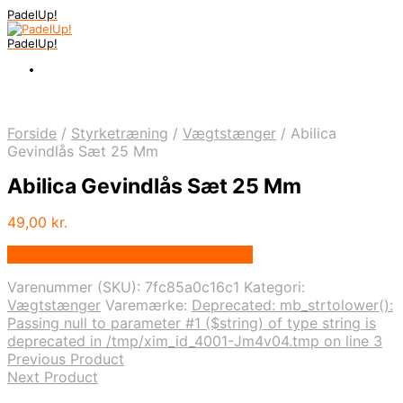
PadelUp!
PadelUp!
Forside
/
Styrketræning
/
Vægtstænger
/
Abilica
Gevindlås Sæt 25 Mm
Abilica Gevindlås Sæt 25 Mm
49,00
kr.
Bedste pris hos Traeningspartner.dk
Varenummer (SKU):
7fc85a0c16c1
Kategori:
Vægtstænger
Varemærke:
Deprecated: mb_strtolower():
Passing null to parameter #1 ($string) of type string is
deprecated in /tmp/xim_id_4001-Jm4v04.tmp on line 3
Previous Product
Next Product