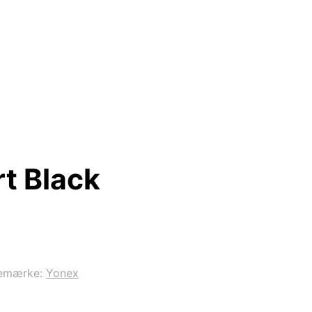
rt Black
emærke:
Yonex