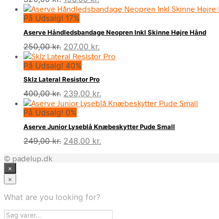
oprindelige
aktuelle
På Udsalg! 17%
pris
pris
var:
er:
Aserve Håndledsbandage Neopren Inkl Skinne Højre Hånd
320,00 kr..
196,00 kr..
Den
Den
250,00
kr.
207,00
kr.
oprindelige
aktuelle
På Udsalg! 40%
pris
pris
var:
er:
Sklz Lateral Resistor Pro
250,00 kr..
207,00 kr..
Den
Den
400,00
kr.
239,00
kr.
oprindelige
aktuelle
På Udsalg! 0%
pris
pris
var:
er:
Aserve Junior Lyseblå Knæbeskytter Pude Small
400,00 kr..
239,00 kr..
Den
Den
249,00
kr.
248,00
kr.
oprindelige
aktuelle
© padelup.dk
pris
pris
×
var:
er:
249,00 kr..
248,00 kr..
×
What are you looking for?