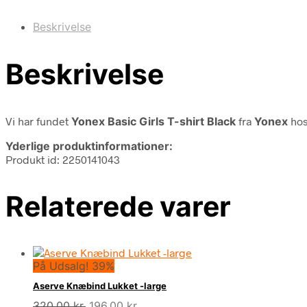
Beskrivelse
Beskrivelse
Vi har fundet
Yonex Basic Girls T-shirt Black
fra
Yonex
hos
Yderlige produktinformationer:
Produkt id: 2250141043
Relaterede varer
På Udsalg! 39%
Aserve Knæbind Lukket -large
Den
Den
320,00
kr.
196,00
kr.