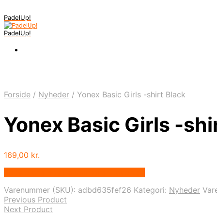
PadelUp!
PadelUp!
Forside
/
Nyheder
/
Yonex Basic Girls -shirt Black
Yonex Basic Girls -shi
169,00
kr.
Bedste pris hos Badmintonshoppen.dk
Varenummer (SKU):
adbd635fef26
Kategori:
Nyheder
Var
Previous Product
Next Product