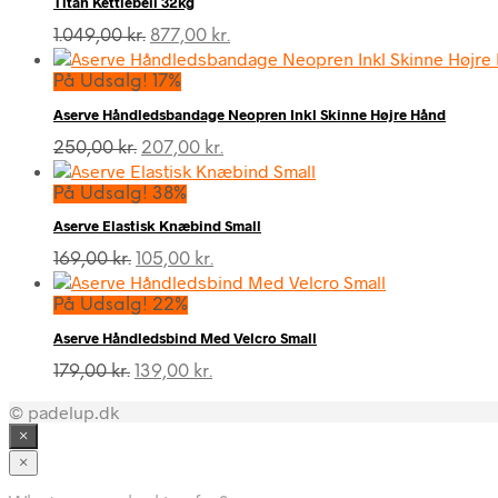
Titan Kettlebell 32kg
Den
Den
1.049,00
kr.
877,00
kr.
oprindelige
aktuelle
pris
pris
På Udsalg! 17%
var:
er:
Aserve Håndledsbandage Neopren Inkl Skinne Højre Hånd
1.049,00 kr..
877,00 kr..
Den
Den
250,00
kr.
207,00
kr.
oprindelige
aktuelle
pris
pris
På Udsalg! 38%
var:
er:
Aserve Elastisk Knæbind Small
250,00 kr..
207,00 kr..
Den
Den
169,00
kr.
105,00
kr.
oprindelige
aktuelle
pris
pris
På Udsalg! 22%
var:
er:
Aserve Håndledsbind Med Velcro Small
169,00 kr..
105,00 kr..
Den
Den
179,00
kr.
139,00
kr.
oprindelige
aktuelle
© padelup.dk
pris
pris
var:
er:
×
179,00 kr..
139,00 kr..
×