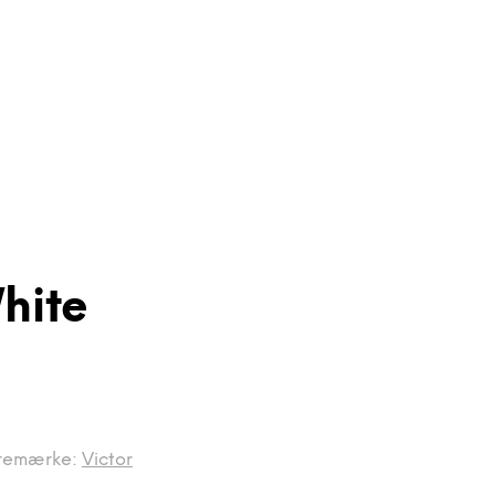
hite
remærke:
Victor