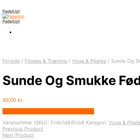
PadelUp!
PadelUp!
Forside
/
Fitness & Træning
/
Yoga & Pilates
/
Sunde Og Sm
Sunde Og Smukke Fødd
49,00
kr.
Bedste pris hos Denintelligentekrop.dk
Varenummer (SKU):
514b1d84fcb8
Kategori:
Yoga & Pilat
Previous Product
Next Product