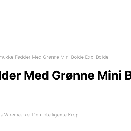
ukke Fødder Med Grønne Mini Bolde Excl Bolde
er Med Grønne Mini Bo
es
Varemærke:
Den Intelligente Krop