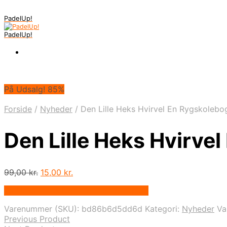
PadelUp!
PadelUp!
På Udsalg! 85%
Forside
/
Nyheder
/
Den Lille Heks Hvirvel En Rygskolebo
Den Lille Heks Hvirve
Den
Den
99,00
kr.
15,00
kr.
oprindelige
aktuelle
På Udsalg hos Denintelligentekrop.dk
pris
pris
var:
er:
Varenummer (SKU):
bd86b6d5dd6d
Kategori:
Nyheder
Va
99,00 kr..
15,00 kr..
Previous Product