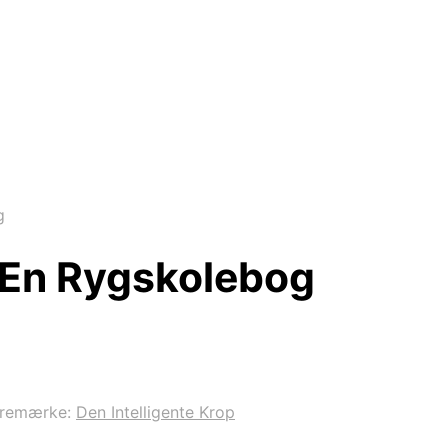
g
l En Rygskolebog
remærke:
Den Intelligente Krop