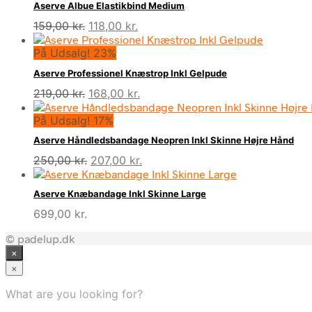
Aserve Albue Elastikbind Medium
Den
Den
159,00
kr.
118,00
kr.
oprindelige
aktuelle
På Udsalg! 23%
pris
pris
var:
er:
Aserve Professionel Knæstrop Inkl Gelpude
159,00 kr..
118,00 kr..
Den
Den
219,00
kr.
168,00
kr.
oprindelige
aktuelle
På Udsalg! 17%
pris
pris
var:
er:
Aserve Håndledsbandage Neopren Inkl Skinne Højre Hånd
219,00 kr..
168,00 kr..
Den
Den
250,00
kr.
207,00
kr.
oprindelige
aktuelle
pris
pris
Aserve Knæbandage Inkl Skinne Large
var:
er:
699,00
kr.
250,00 kr..
207,00 kr..
© padelup.dk
×
×
What are you looking for?