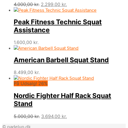
Den
Den
4.000,00
kr.
2.299,00
kr.
oprindelige
aktuelle
pris
pris
Peak Fitness Technic Squat
var:
er:
4.000,00 kr..
2.299,00 kr..
Assistance
1.600,00
kr.
American Barbell Squat Stand
8.499,00
kr.
På Udsalg! 26%
Nordic Fighter Half Rack Squat
Stand
Den
Den
5.000,00
kr.
3.694,00
kr.
oprindelige
aktuelle
© padelup.dk
pris
pris