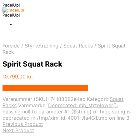
PadelUp!
PadelUp!
Forside
/
Styrketræning
/
Squat Racks
/
Spirit Squat
Rack
Spirit Squat Rack
10.799,00
kr.
Bedste pris hos Traeningspartner.dk
Varenummer (SKU):
74188582e4ac
Kategori:
Squat
Racks
Varemærke:
Deprecated: mb_strtolower():
Passing null to parameter #1 ($string) of type string is
deprecated in /tmp/xim_id_4001-Jla4G1.tmp on line 3
Previous Product
Next Product