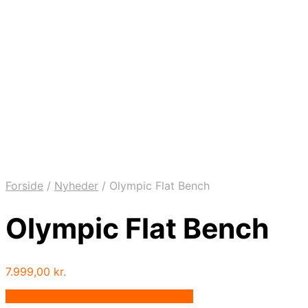
Forside
/
Nyheder
/
Olympic Flat Bench
Olympic Flat Bench
7.999,00
kr.
Bedste pris hos Traeningspartner.dk