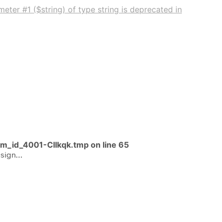
eter #1 ($string) of type string is deprecated in
im_id_4001-CIIkqk.tmp
on line
65
design…