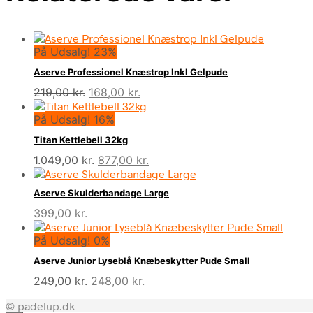
På Udsalg! 23%
Aserve Professionel Knæstrop Inkl Gelpude
Den
Den
219,00
kr.
168,00
kr.
oprindelige
aktuelle
På Udsalg! 16%
pris
pris
var:
er:
Titan Kettlebell 32kg
219,00 kr..
168,00 kr..
Den
Den
1.049,00
kr.
877,00
kr.
oprindelige
aktuelle
pris
pris
Aserve Skulderbandage Large
var:
er:
399,00
kr.
1.049,00 kr..
877,00 kr..
På Udsalg! 0%
Aserve Junior Lyseblå Knæbeskytter Pude Small
Den
Den
249,00
kr.
248,00
kr.
oprindelige
aktuelle
© padelup.dk
pris
pris