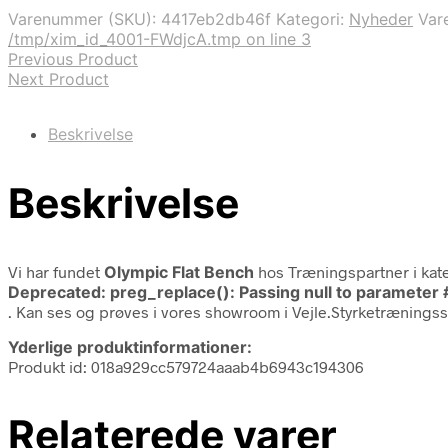
Varenummer (SKU):
4417eb2db46f
Kategori:
Nyheder
Var
/tmp/xim_id_4001-FWdjcA.tmp on line 3
Previous Product
Next Product
Beskrivelse
Beskrivelse
Vi har fundet
Olympic Flat Bench
hos Træningspartner i kat
Deprecated
: preg_replace(): Passing null to parameter 
. Kan ses og prøves i vores showroom i Vejle.Styrketræningsst
Yderlige produktinformationer:
Produkt id: 018a929cc579724aaab4b6943c194306
Relaterede varer