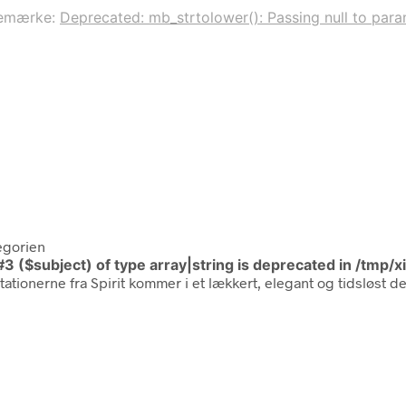
emærke:
Deprecated: mb_strtolower(): Passing null to param
egorien
#3 ($subject) of type array|string is deprecated in
/tmp/x
ationerne fra Spirit kommer i et lækkert, elegant og tidsløst 