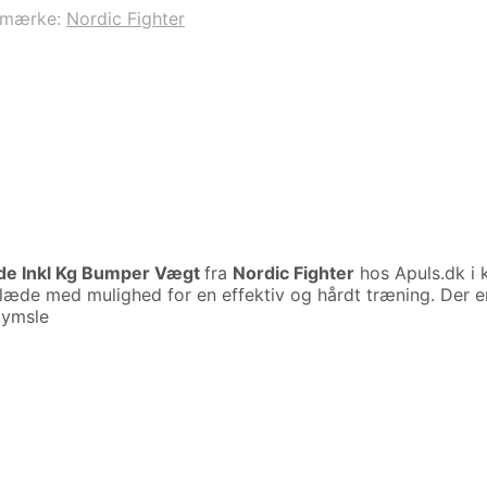
emærke:
Nordic Fighter
æde Inkl Kg Bumper Vægt
fra
Nordic Fighter
hos Apuls.dk i 
æde med mulighed for en effektiv og hårdt træning. Der er
Gymsle