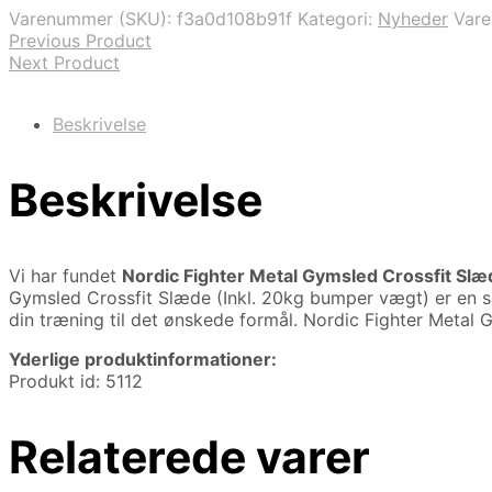
var:
er:
Varenummer (SKU):
f3a0d108b91f
Kategori:
Nyheder
Var
6.500,00 kr..
5.999,00 kr..
Previous Product
Next Product
Beskrivelse
Beskrivelse
Vi har fundet
Nordic Fighter Metal Gymsled Crossfit Sl
Gymsled Crossfit Slæde (Inkl. 20kg bumper vægt) er en sl
din træning til det ønskede formål. Nordic Fighter Metal 
Yderlige produktinformationer:
Produkt id: 5112
Relaterede varer