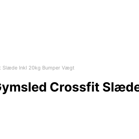
it Slæde Inkl 20kg Bumper Vægt
Gymsled Crossfit Slæd