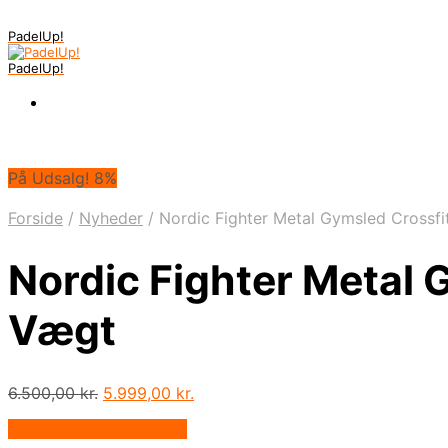
PadelUp!
PadelUp!
På Udsalg! 8%
Forside
/
Nyheder
/
Nordic Fighter Metal Gymsled Crossf
Nordic Fighter Metal 
Vægt
Den
Den
6.500,00
kr.
5.999,00
kr.
oprindelige
aktuelle
På Udsalg hos Apuls.dk
pris
pris