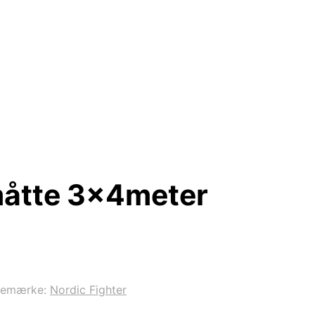
måtte 3x4meter
remærke:
Nordic Fighter