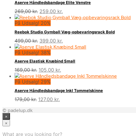
Aserve Håndledsbandage Elite Venstre
Den
Den
269,00
kr.
259,00
kr.
oprindelige
aktuelle
På Udsalg! 20%
pris
pris
var:
er:
Reebok Studio Gymball Væg-opbevaringsrack Bold
269,00 kr..
259,00 kr..
Den
Den
499,00
kr.
399,00
kr.
oprindelige
aktuelle
På Udsalg! 38%
pris
pris
var:
er:
Aserve Elastisk Knæbind Small
499,00 kr..
399,00 kr..
Den
Den
169,00
kr.
105,00
kr.
oprindelige
aktuelle
På Udsalg! 29%
pris
pris
var:
er:
Aserve Håndledsbandage Inkl Tommelskinne
169,00 kr..
105,00 kr..
Den
Den
179,00
kr.
127,00
kr.
oprindelige
aktuelle
© padelup.dk
pris
pris
×
var:
er:
179,00 kr..
127,00 kr..
×
What are you looking for?