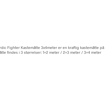
rdic Fighter Kastemåtte 3x4meter er en kraftig kastemåtte på
te findes i 3 størrelser: 1×2 meter / 2×3 meter / 3×4 meter