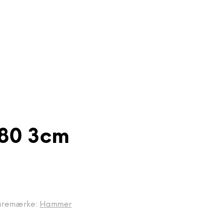
80 3cm
aremærke:
Hammer