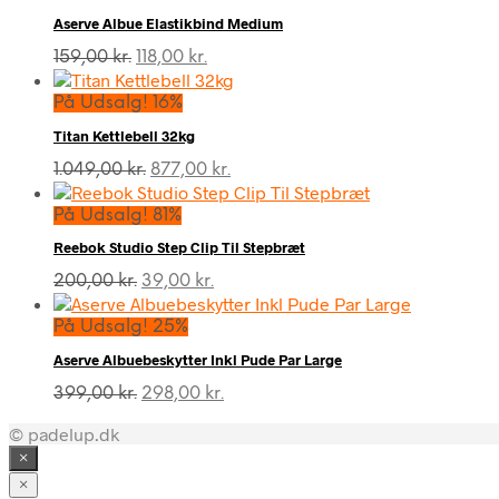
Aserve Albue Elastikbind Medium
Den
Den
159,00
kr.
118,00
kr.
oprindelige
aktuelle
pris
pris
På Udsalg! 16%
var:
er:
Titan Kettlebell 32kg
159,00 kr..
118,00 kr..
Den
Den
1.049,00
kr.
877,00
kr.
oprindelige
aktuelle
pris
pris
På Udsalg! 81%
var:
er:
Reebok Studio Step Clip Til Stepbræt
1.049,00 kr..
877,00 kr..
Den
Den
200,00
kr.
39,00
kr.
oprindelige
aktuelle
pris
pris
På Udsalg! 25%
var:
er:
Aserve Albuebeskytter Inkl Pude Par Large
200,00 kr..
39,00 kr..
Den
Den
399,00
kr.
298,00
kr.
oprindelige
aktuelle
© padelup.dk
pris
pris
var:
er:
×
399,00 kr..
298,00 kr..
×