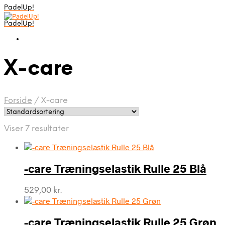
PadelUp!
PadelUp!
X-care
Forside
/
X-care
Viser 7 resultater
-care Træningselastik Rulle 25 Blå
529,00
kr.
-care Træningselastik Rulle 25 Grøn