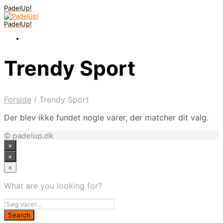
PadelUp!
PadelUp!
Trendy Sport
Forside
/
Trendy Sport
Der blev ikke fundet nogle varer, der matcher dit valg.
© padelup.dk
×
×
×
What are you looking for?