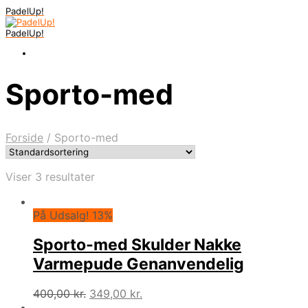
PadelUp!
PadelUp!
Sporto-med
Forside
/
Sporto-med
Viser 3 resultater
På Udsalg! 13%
Sporto-med Skulder Nakke
Varmepude Genanvendelig
Den
Den
400,00
kr.
349,00
kr.
oprindelige
aktuelle