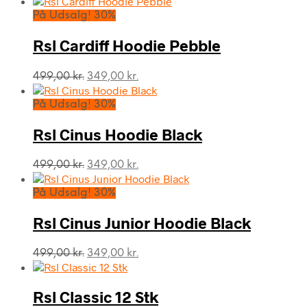
pris
pris
På Udsalg! 30%
var:
er:
349,00 kr..
244,00 kr..
Rsl Cardiff Hoodie Pebble
Den
Den
499,00
kr.
349,00
kr.
oprindelige
aktuelle
pris
pris
På Udsalg! 30%
var:
er:
499,00 kr..
349,00 kr..
Rsl Cinus Hoodie Black
Den
Den
499,00
kr.
349,00
kr.
oprindelige
aktuelle
pris
pris
På Udsalg! 30%
var:
er:
499,00 kr..
349,00 kr..
Rsl Cinus Junior Hoodie Black
Den
Den
499,00
kr.
349,00
kr.
oprindelige
aktuelle
pris
pris
var:
er:
Rsl Classic 12 Stk
499,00 kr..
349,00 kr..