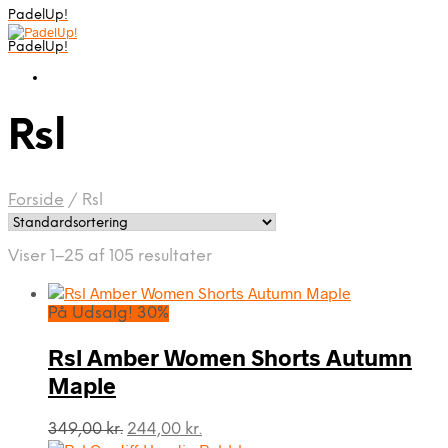
PadelUp!
PadelUp!
Rsl
Forside
/
Rsl
Viser 1–25 af 105 resultater
På Udsalg! 30%
Rsl Amber Women Shorts Autumn
Maple
Den
Den
349,00
kr.
244,00
kr.
oprindelige
aktuelle