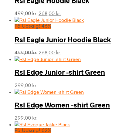
Rsl Eagle Hoodie Black
Den
Den
499,00
kr.
268,00
kr.
oprindelige
aktuelle
pris
pris
På Udsalg! 46%
var:
er:
499,00 kr..
268,00 kr..
Rsl Eagle Junior Hoodie Black
Den
Den
499,00
kr.
268,00
kr.
oprindelige
aktuelle
pris
pris
var:
er:
Rsl Edge Junior -shirt Green
499,00 kr..
268,00 kr..
299,00
kr.
Rsl Edge Women -shirt Green
299,00
kr.
På Udsalg! 62%