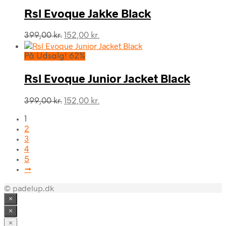
Rsl Evoque Jakke Black
Den
Den
399,00
kr.
152,00
kr.
oprindelige
aktuelle
pris
pris
På Udsalg! 62%
var:
er:
399,00 kr..
152,00 kr..
Rsl Evoque Junior Jacket Black
Den
Den
399,00
kr.
152,00
kr.
oprindelige
aktuelle
1
pris
pris
2
var:
er:
3
399,00 kr..
152,00 kr..
4
5
→
© padelup.dk
×
×
×