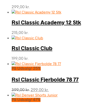
299,00
kr.
Rsl Classic Academy 12 Stk
215,00
kr.
Rsl Classic Club
199,00
kr.
På Udsalg! 25%
Rsl Classic Fjerbolde 78 77
Den
Den
399,00
kr.
299,00
kr.
oprindelige
aktuelle
pris
pris
På Udsalg! 47%
var:
er: