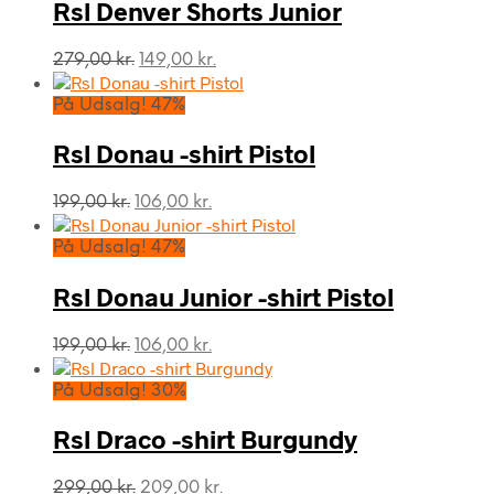
399,00 kr..
299,00 kr..
Rsl Denver Shorts Junior
Den
Den
279,00
kr.
149,00
kr.
oprindelige
aktuelle
pris
pris
På Udsalg! 47%
var:
er:
279,00 kr..
149,00 kr..
Rsl Donau -shirt Pistol
Den
Den
199,00
kr.
106,00
kr.
oprindelige
aktuelle
pris
pris
På Udsalg! 47%
var:
er:
199,00 kr..
106,00 kr..
Rsl Donau Junior -shirt Pistol
Den
Den
199,00
kr.
106,00
kr.
oprindelige
aktuelle
pris
pris
På Udsalg! 30%
var:
er:
199,00 kr..
106,00 kr..
Rsl Draco -shirt Burgundy
Den
Den
299,00
kr.
209,00
kr.