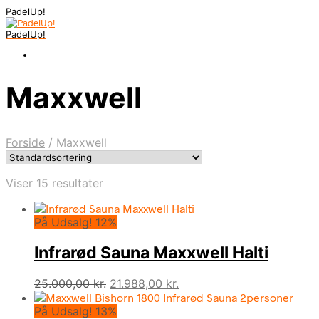
PadelUp!
PadelUp!
Maxxwell
Forside
/
Maxxwell
Viser 15 resultater
På Udsalg! 12%
Infrarød Sauna Maxxwell Halti
Den
Den
25.000,00
kr.
21.988,00
kr.
oprindelige
aktuelle
På Udsalg! 13%
pris
pris