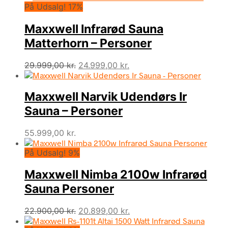
På Udsalg! 17%
pris
pris
var:
er:
Maxxwell Infrarød Sauna
29.999,00 kr..
27.999,00 kr..
Matterhorn – Personer
Den
Den
29.999,00
kr.
24.999,00
kr.
oprindelige
aktuelle
pris
pris
Maxxwell Narvik Udendørs Ir
var:
er:
29.999,00 kr..
24.999,00 kr..
Sauna – Personer
55.999,00
kr.
På Udsalg! 9%
Maxxwell Nimba 2100w Infrarød
Sauna Personer
Den
Den
22.900,00
kr.
20.899,00
kr.
oprindelige
aktuelle