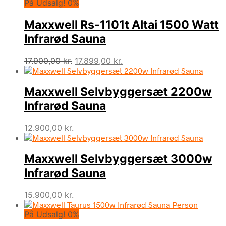
På Udsalg! 0%
pris
pris
var:
er:
Maxxwell Rs-1101t Altai 1500 Watt
22.900,00 kr..
20.899,00 kr..
Infrarød Sauna
Den
Den
17.900,00
kr.
17.899,00
kr.
oprindelige
aktuelle
pris
pris
Maxxwell Selvbyggersæt 2200w
var:
er:
17.900,00 kr..
17.899,00 kr..
Infrarød Sauna
12.900,00
kr.
Maxxwell Selvbyggersæt 3000w
Infrarød Sauna
15.900,00
kr.
På Udsalg! 0%