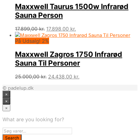
Maxxwell Taurus 1500w Infrarød
Sauna Person
Den
Den
17.899,00
kr.
17.898,00
kr.
oprindelige
aktuelle
På Udsalg! 2%
pris
pris
var:
er:
Maxxwell Zagros 1750 Infrarød
17.899,00 kr..
17.898,00 kr..
Sauna Til Personer
Den
Den
25.000,00
kr.
24.438,00
kr.
oprindelige
aktuelle
© padelup.dk
pris
pris
×
var:
er:
25.000,00 kr..
24.438,00 kr..
×
×
What are you looking for?