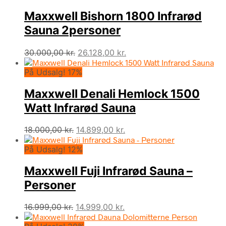
var:
er:
Maxxwell Bishorn 1800 Infrarød
25.000,00 kr..
21.988,00 kr..
Sauna 2personer
Den
Den
30.000,00
kr.
26.128,00
kr.
oprindelige
aktuelle
På Udsalg! 17%
pris
pris
var:
er:
Maxxwell Denali Hemlock 1500
30.000,00 kr..
26.128,00 kr..
Watt Infrarød Sauna
Den
Den
18.000,00
kr.
14.899,00
kr.
oprindelige
aktuelle
På Udsalg! 12%
pris
pris
var:
er:
Maxxwell Fuji Infrarød Sauna –
18.000,00 kr..
14.899,00 kr..
Personer
Den
Den
16.999,00
kr.
14.999,00
kr.
oprindelige
aktuelle