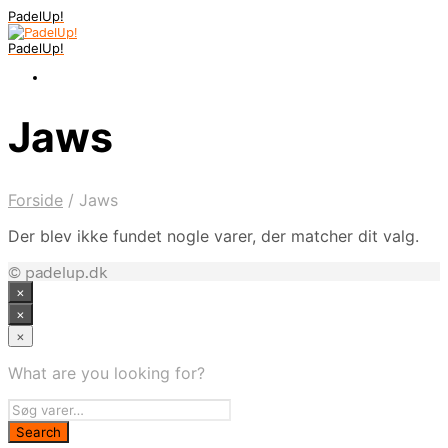
PadelUp!
PadelUp!
Jaws
Forside
/
Jaws
Der blev ikke fundet nogle varer, der matcher dit valg.
© padelup.dk
×
×
×
What are you looking for?