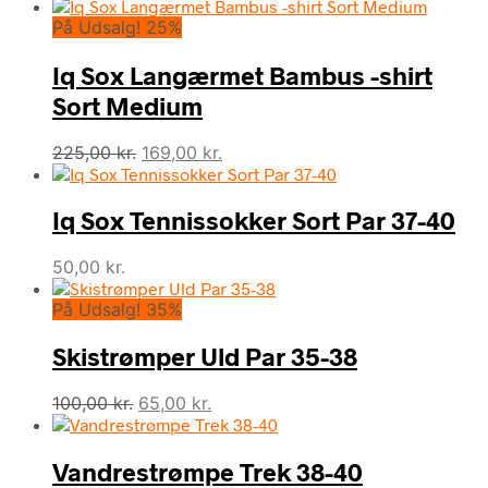
oprindelige
aktuelle
På Udsalg! 25%
pris
pris
var:
er:
Iq Sox Langærmet Bambus -shirt
350,00 kr..
315,00 kr..
Sort Medium
Den
Den
225,00
kr.
169,00
kr.
oprindelige
aktuelle
pris
pris
Iq Sox Tennissokker Sort Par 37-40
var:
er:
225,00 kr..
169,00 kr..
50,00
kr.
På Udsalg! 35%
Skistrømper Uld Par 35-38
Den
Den
100,00
kr.
65,00
kr.
oprindelige
aktuelle
pris
pris
Vandrestrømpe Trek 38-40
var:
er: