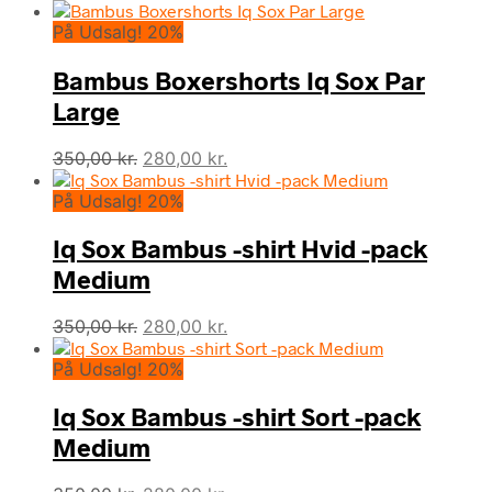
oprindelige
aktuelle
På Udsalg! 20%
pris
pris
var:
er:
Bambus Boxershorts Iq Sox Par
175,00 kr..
160,00 kr..
Large
Den
Den
350,00
kr.
280,00
kr.
oprindelige
aktuelle
På Udsalg! 20%
pris
pris
var:
er:
Iq Sox Bambus -shirt Hvid -pack
350,00 kr..
280,00 kr..
Medium
Den
Den
350,00
kr.
280,00
kr.
oprindelige
aktuelle
På Udsalg! 20%
pris
pris
var:
er:
Iq Sox Bambus -shirt Sort -pack
350,00 kr..
280,00 kr..
Medium