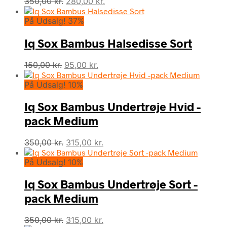
Den
Den
350,00
kr.
280,00
kr.
oprindelige
aktuelle
På Udsalg! 37%
pris
pris
var:
er:
Iq Sox Bambus Halsedisse Sort
350,00 kr..
280,00 kr..
Den
Den
150,00
kr.
95,00
kr.
oprindelige
aktuelle
På Udsalg! 10%
pris
pris
var:
er:
Iq Sox Bambus Undertrøje Hvid -
150,00 kr..
95,00 kr..
pack Medium
Den
Den
350,00
kr.
315,00
kr.
oprindelige
aktuelle
På Udsalg! 10%
pris
pris
var:
er:
Iq Sox Bambus Undertrøje Sort -
350,00 kr..
315,00 kr..
pack Medium
Den
Den
350,00
kr.
315,00
kr.