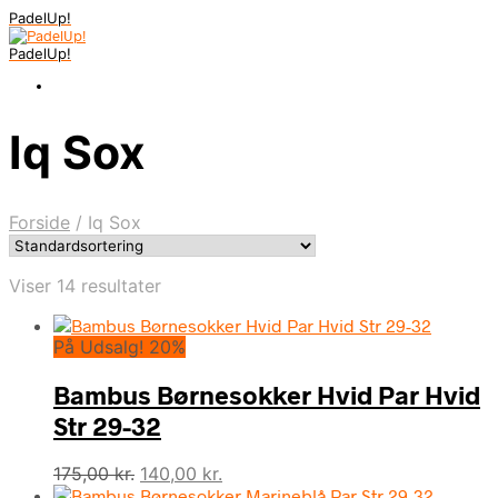
PadelUp!
PadelUp!
Iq Sox
Forside
/
Iq Sox
Viser 14 resultater
På Udsalg! 20%
Bambus Børnesokker Hvid Par Hvid
Str 29-32
Den
Den
175,00
kr.
140,00
kr.
oprindelige
aktuelle