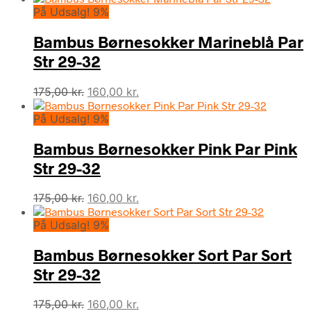
På Udsalg! 9%
pris
pris
var:
er:
Bambus Børnesokker Marineblå Par
175,00 kr..
140,00 kr..
Str 29-32
Den
Den
175,00
kr.
160,00
kr.
oprindelige
aktuelle
På Udsalg! 9%
pris
pris
var:
er:
Bambus Børnesokker Pink Par Pink
175,00 kr..
160,00 kr..
Str 29-32
Den
Den
175,00
kr.
160,00
kr.
oprindelige
aktuelle
På Udsalg! 9%
pris
pris
var:
er:
Bambus Børnesokker Sort Par Sort
175,00 kr..
160,00 kr..
Str 29-32
Den
Den
175,00
kr.
160,00
kr.