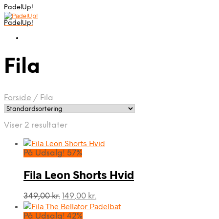
PadelUp!
PadelUp!
Fila
Forside
/
Fila
Viser 2 resultater
På Udsalg! 57%
Fila Leon Shorts Hvid
Den
Den
349,00
kr.
149,00
kr.
oprindelige
aktuelle
pris
pris
På Udsalg! 42%