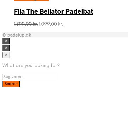
var:
er:
349,00 kr..
149,00 kr..
Fila The Bellator Padelbat
Den
Den
1.899,00
kr.
1.099,00
kr.
oprindelige
aktuelle
© padelup.dk
pris
pris
var:
er:
×
1.899,00 kr..
1.099,00 kr..
×
×
What are you looking for?