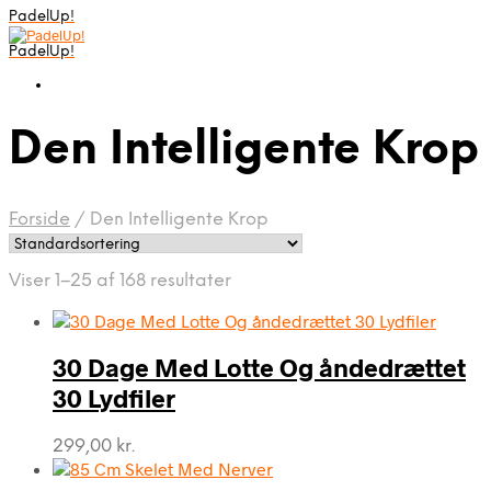
PadelUp!
PadelUp!
Den Intelligente Krop
Forside
/
Den Intelligente Krop
Viser 1–25 af 168 resultater
30 Dage Med Lotte Og åndedrættet
30 Lydfiler
299,00
kr.