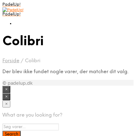
PadelUp!
PadelUp!
Colibri
Forside
/
Colibri
Der blev ikke fundet nogle varer, der matcher dit valg.
© padelup.dk
×
×
×
What are you looking for?