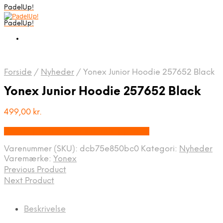
PadelUp!
PadelUp!
Forside
/
Nyheder
/
Yonex Junior Hoodie 257652 Black
Yonex Junior Hoodie 257652 Black
499,00
kr.
Bedste pris hos Badmintonshoppen.dk
Varenummer (SKU):
dcb75e850bc0
Kategori:
Nyheder
Varemærke:
Yonex
Previous Product
Next Product
Beskrivelse