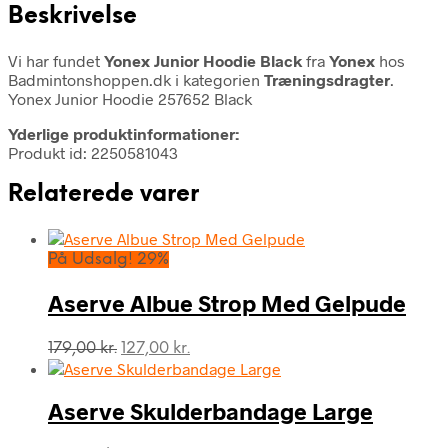
Beskrivelse
Vi har fundet
Yonex Junior Hoodie Black
fra
Yonex
hos
Badmintonshoppen.dk i kategorien
Træningsdragter
.
Yonex Junior Hoodie 257652 Black
Yderlige produktinformationer:
Produkt id: 2250581043
Relaterede varer
På Udsalg! 29%
Aserve Albue Strop Med Gelpude
Den
Den
179,00
kr.
127,00
kr.
oprindelige
aktuelle
pris
pris
var:
er:
Aserve Skulderbandage Large
179,00 kr..
127,00 kr..