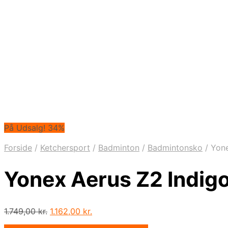
På Udsalg! 34%
Forside
/
Ketchersport
/
Badminton
/
Badmintonsko
/
Yone
Yonex Aerus Z2 Indig
Den
Den
1.749,00
kr.
1.162,00
kr.
oprindelige
aktuelle