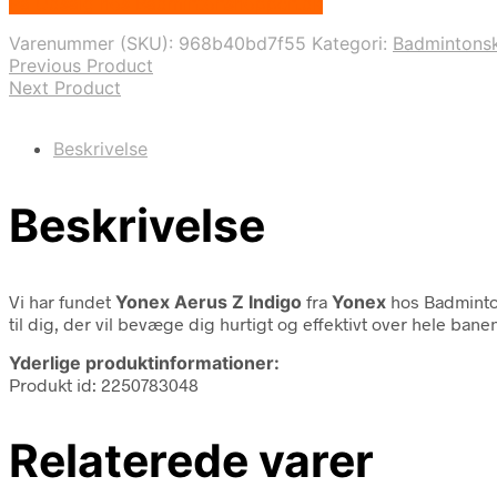
På Udsalg hos Badmintonshoppen.dk
pris
pris
var:
er:
Varenummer (SKU):
968b40bd7f55
Kategori:
Badmintons
1.749,00 kr..
1.162,00 kr..
Previous Product
Next Product
Beskrivelse
Beskrivelse
Vi har fundet
Yonex Aerus Z Indigo
fra
Yonex
hos Badminto
til dig, der vil bevæge dig hurtigt og effektivt over hele ban
Yderlige produktinformationer:
Produkt id: 2250783048
Relaterede varer