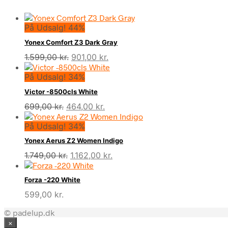
På Udsalg! 44%
Yonex Comfort Z3 Dark Gray
Den
Den
1.599,00
kr.
901,00
kr.
oprindelige
aktuelle
På Udsalg! 34%
pris
pris
var:
er:
Victor -8500cls White
1.599,00 kr..
901,00 kr..
Den
Den
699,00
kr.
464,00
kr.
oprindelige
aktuelle
På Udsalg! 34%
pris
pris
var:
er:
Yonex Aerus Z2 Women Indigo
699,00 kr..
464,00 kr..
Den
Den
1.749,00
kr.
1.162,00
kr.
oprindelige
aktuelle
pris
pris
Forza -220 White
var:
er:
599,00
kr.
1.749,00 kr..
1.162,00 kr..
© padelup.dk
×