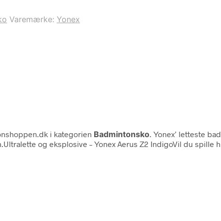
ko
Varemærke:
Yonex
nshoppen.dk i kategorien
Badmintonsko
. Yonex’ letteste bad
en.Ultralette og eksplosive – Yonex Aerus Z2 IndigoVil du spill