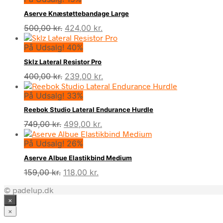
Aserve Knæstøttebandage Large
Den
Den
500,00
kr.
424,00
kr.
oprindelige
aktuelle
På Udsalg! 40%
pris
pris
var:
er:
Sklz Lateral Resistor Pro
500,00 kr..
424,00 kr..
Den
Den
400,00
kr.
239,00
kr.
oprindelige
aktuelle
På Udsalg! 33%
pris
pris
var:
er:
Reebok Studio Lateral Endurance Hurdle
400,00 kr..
239,00 kr..
Den
Den
749,00
kr.
499,00
kr.
oprindelige
aktuelle
På Udsalg! 26%
pris
pris
var:
er:
Aserve Albue Elastikbind Medium
749,00 kr..
499,00 kr..
Den
Den
159,00
kr.
118,00
kr.
oprindelige
aktuelle
© padelup.dk
pris
pris
×
var:
er:
159,00 kr..
118,00 kr..
×