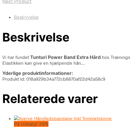
Next Product
Beskrivelse
Beskrivelse
Vi har fundet
Tunturi Power Band Extra Hård
hos Træningsp
Elastikken kan give en hjælpende hån…
Yderlige produktinformationer:
Produkt id: 018a929b34a772cb8870af22d42a58c9
Relaterede varer
På Udsalg! 29%