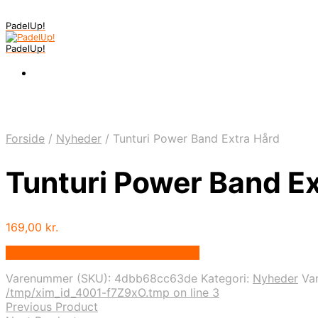
PadelUp!
PadelUp!
Forside
/
Nyheder
/
Tunturi Power Band Extra Hård
Tunturi Power Band Ex
169,00
kr.
Bedste pris hos Traeningspartner.dk
Varenummer (SKU):
4dbb68cc63de
Kategori:
Nyheder
Va
/tmp/xim_id_4001-f7Z9xO.tmp on line 3
Previous Product