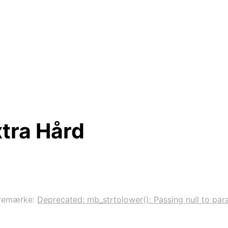
tra Hård
remærke:
Deprecated: mb_strtolower(): Passing null to para