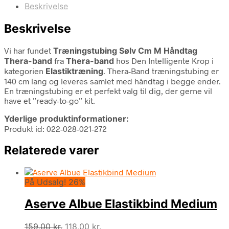
Beskrivelse
Beskrivelse
Vi har fundet
Træningstubing Sølv Cm M Håndtag
Thera-band
fra
Thera-band
hos Den Intelligente Krop i
kategorien
Elastiktræning
. Thera-Band træningstubing er
140 cm lang og leveres samlet med håndtag i begge ender.
En træningstubing er et perfekt valg til dig, der gerne vil
have et ”ready-to-go” kit.
Yderlige produktinformationer:
Produkt id: 022-028-021-272
Relaterede varer
På Udsalg! 26%
Aserve Albue Elastikbind Medium
Den
Den
159,00
kr.
118,00
kr.