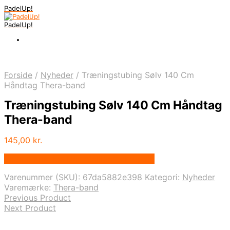
PadelUp!
PadelUp!
Forside
/
Nyheder
/
Træningstubing Sølv 140 Cm
Håndtag Thera-band
Træningstubing Sølv 140 Cm Håndtag
Thera-band
145,00
kr.
Bedste pris hos Denintelligentekrop.dk
Varenummer (SKU):
67da5882e398
Kategori:
Nyheder
Varemærke:
Thera-band
Previous Product
Next Product