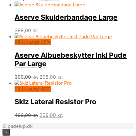
oprindelige
aktuelle
pris
pris
Aserve Skulderbandage Large
var:
er:
159,00 kr..
118,00 kr..
399,00
kr.
På Udsalg! 25%
Aserve Albuebeskytter Inkl Pude
Par Large
Den
Den
399,00
kr.
298,00
kr.
oprindelige
aktuelle
På Udsalg! 40%
pris
pris
var:
er:
Sklz Lateral Resistor Pro
399,00 kr..
298,00 kr..
Den
Den
400,00
kr.
239,00
kr.
oprindelige
aktuelle
© padelup.dk
pris
pris
×
var:
er: