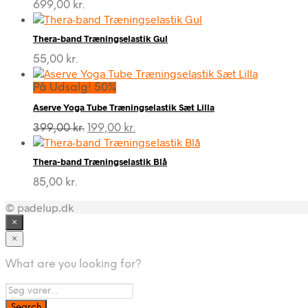
699,00
kr.
Thera-band Træningselastik Gul
55,00
kr.
På Udsalg! 50%
Aserve Yoga Tube Træningselastik Sæt Lilla
Den
Den
399,00
kr.
199,00
kr.
oprindelige
aktuelle
pris
pris
Thera-band Træningselastik Blå
var:
er:
399,00 kr..
199,00 kr..
85,00
kr.
© padelup.dk
×
×
What are you looking for?