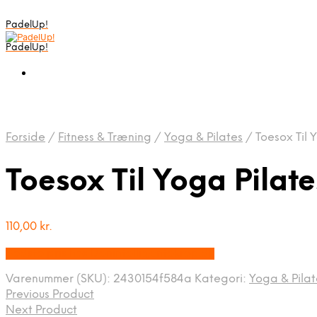
PadelUp!
PadelUp!
Forside
/
Fitness & Træning
/
Yoga & Pilates
/
Toesox Til Y
Toesox Til Yoga Pilate
110,00
kr.
Bedste pris hos Denintelligentekrop.dk
Varenummer (SKU):
2430154f584a
Kategori:
Yoga & Pilat
Previous Product
Next Product