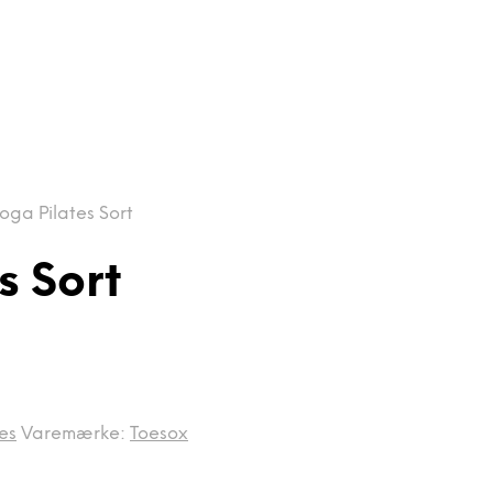
oga Pilates Sort
s Sort
es
Varemærke:
Toesox