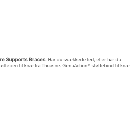
are Supports Braces
. Har du svækkede led, eller har du
støtteben til knæ fra Thuasne. GenuAction® støttebind til knæ