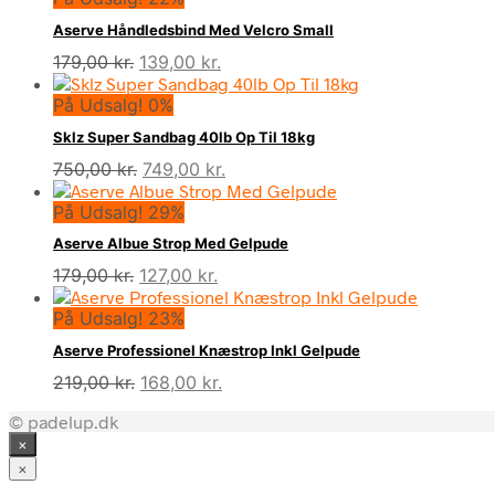
Aserve Håndledsbind Med Velcro Small
Den
Den
179,00
kr.
139,00
kr.
oprindelige
aktuelle
På Udsalg! 0%
pris
pris
var:
er:
Sklz Super Sandbag 40lb Op Til 18kg
179,00 kr..
139,00 kr..
Den
Den
750,00
kr.
749,00
kr.
oprindelige
aktuelle
På Udsalg! 29%
pris
pris
var:
er:
Aserve Albue Strop Med Gelpude
750,00 kr..
749,00 kr..
Den
Den
179,00
kr.
127,00
kr.
oprindelige
aktuelle
På Udsalg! 23%
pris
pris
var:
er:
Aserve Professionel Knæstrop Inkl Gelpude
179,00 kr..
127,00 kr..
Den
Den
219,00
kr.
168,00
kr.
oprindelige
aktuelle
© padelup.dk
pris
pris
×
var:
er:
219,00 kr..
168,00 kr..
×