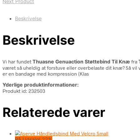
Next Product
Beskrivelse
Beskrivelse
Vi har fundet
Thuasne Genuaction Støttebind Til Knæ
fra
været så uheldig at forstuve eller overbelaste dit knæ? Så vi
er en bandage med kompression (Klas
Yderlige produktinformationer:
Produkt id: 232503
Relaterede varer
På Udsalg! 22%