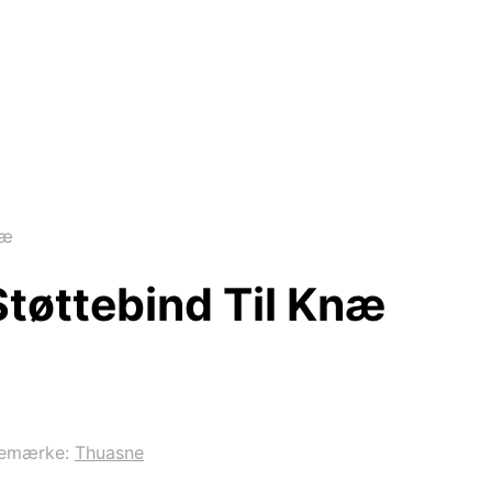
næ
tøttebind Til Knæ
remærke:
Thuasne