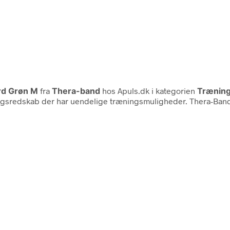
rd Grøn M
fra
Thera-band
hos Apuls.dk i kategorien
Træning
æningsredskab der har uendelige træningsmuligheder. Thera-Ba