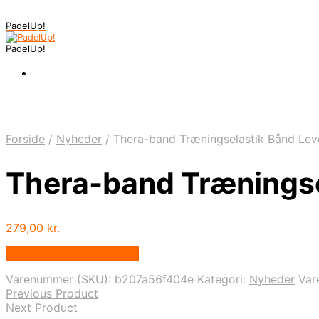
PadelUp!
PadelUp!
Forside
/
Nyheder
/
Thera-band Træningselastik Bånd Lev
Thera-band Træningse
279,00
kr.
Bedste pris hos Apuls.dk
Varenummer (SKU):
b207a56f404e
Kategori:
Nyheder
Var
Previous Product
Next Product