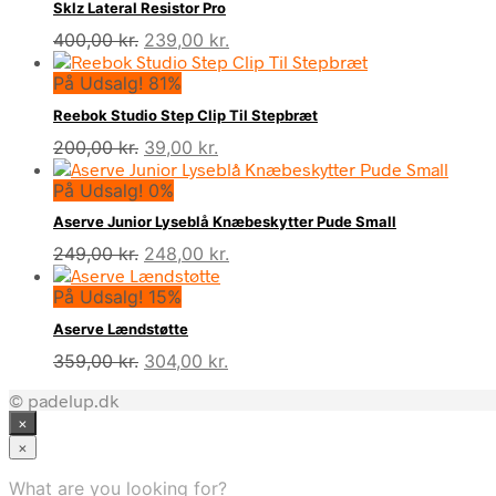
Sklz Lateral Resistor Pro
Den
Den
400,00
kr.
239,00
kr.
oprindelige
aktuelle
På Udsalg! 81%
pris
pris
var:
er:
Reebok Studio Step Clip Til Stepbræt
400,00 kr..
239,00 kr..
Den
Den
200,00
kr.
39,00
kr.
oprindelige
aktuelle
På Udsalg! 0%
pris
pris
var:
er:
Aserve Junior Lyseblå Knæbeskytter Pude Small
200,00 kr..
39,00 kr..
Den
Den
249,00
kr.
248,00
kr.
oprindelige
aktuelle
På Udsalg! 15%
pris
pris
var:
er:
Aserve Lændstøtte
249,00 kr..
248,00 kr..
Den
Den
359,00
kr.
304,00
kr.
oprindelige
aktuelle
© padelup.dk
pris
pris
×
var:
er:
359,00 kr..
304,00 kr..
×
What are you looking for?