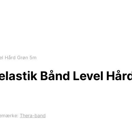
el Hård Grøn 5m
lastik Bånd Level Hår
emærke:
Thera-band