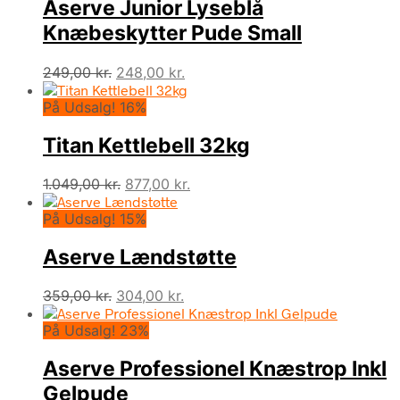
Aserve Junior Lyseblå
Knæbeskytter Pude Small
Den
Den
249,00
kr.
248,00
kr.
oprindelige
aktuelle
På Udsalg! 16%
pris
pris
var:
er:
Titan Kettlebell 32kg
249,00 kr..
248,00 kr..
Den
Den
1.049,00
kr.
877,00
kr.
oprindelige
aktuelle
På Udsalg! 15%
pris
pris
var:
er:
Aserve Lændstøtte
1.049,00 kr..
877,00 kr..
Den
Den
359,00
kr.
304,00
kr.
oprindelige
aktuelle
På Udsalg! 23%
pris
pris
var:
er:
Aserve Professionel Knæstrop Inkl
359,00 kr..
304,00 kr..
Gelpude