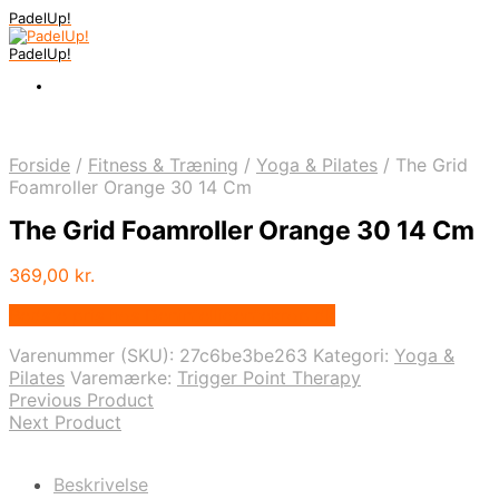
PadelUp!
PadelUp!
Forside
/
Fitness & Træning
/
Yoga & Pilates
/
The Grid
Foamroller Orange 30 14 Cm
The Grid Foamroller Orange 30 14 Cm
369,00
kr.
Bedste pris hos Denintelligentekrop.dk
Varenummer (SKU):
27c6be3be263
Kategori:
Yoga &
Pilates
Varemærke:
Trigger Point Therapy
Previous Product
Next Product
Beskrivelse