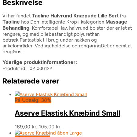
Beskrivelse
Vi har fundet
Taoline Halvrund Knæpude Lille Sort
fra
Taoline
hos Den Intelligente Krop i kategorien
Massage
Behandling
. Komfortabel, lav, halvrund bolster der er let at
rengøre, og med oliebestandigt polyurethan
betræk.Fantastisk til brug under nakken og
ankelområder. Vedligeholdelse og rengøringDet er nemt at
reng&osl
Yderlige produktinformationer:
Produkt id: 102-006122
Relaterede varer
På Udsalg! 38%
Aserve Elastisk Knæbind Small
Den
Den
169,00
kr.
105,00
kr.
oprindelige
aktuelle