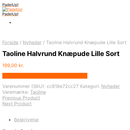
PadelUp!
PadelUp!
Forside
/
Nyheder
/
Taoline Halvrund Knæpude Lille Sort
Taoline Halvrund Knæpude Lille Sort
199,00
kr.
Bedste pris hos Denintelligentekrop.dk
Varenummer (SKU):
cc818e72cc27
Kategori:
Nyheder
Varemærke:
Taoline
Previous Product
Next Product
Beskrivelse