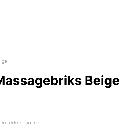
eige
 Massagebriks Beige
remærke:
Taoline