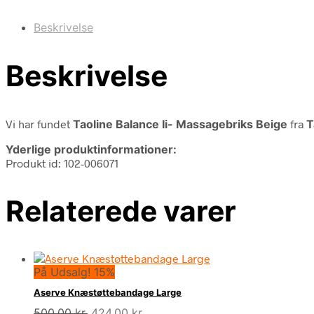
Beskrivelse
Beskrivelse
Vi har fundet
Taoline Balance Ii- Massagebriks Beige
fra
T
Yderlige produktinformationer:
Produkt id: 102-006071
Relaterede varer
På Udsalg! 15%
Aserve Knæstøttebandage Large
Den
Den
500,00
kr.
424,00
kr.