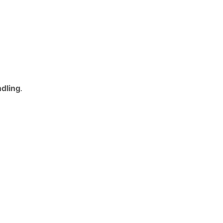
dling
.