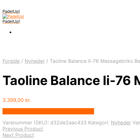
PadelUp!
PadelUp!
Forside
/
Nyheder
/
Taoline Balance Ii-76 Massagebriks B
Taoline Balance Ii-76
3.399,00
kr.
Bedste pris hos Denintelligentekrop.dk
Varenummer (SKU):
d32de2aac433
Kategori:
Nyheder
Va
Previous Product
Next Product