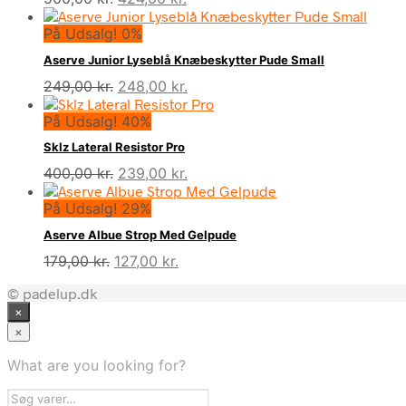
oprindelige
aktuelle
På Udsalg! 0%
pris
pris
var:
er:
Aserve Junior Lyseblå Knæbeskytter Pude Small
500,00 kr..
424,00 kr..
Den
Den
249,00
kr.
248,00
kr.
oprindelige
aktuelle
På Udsalg! 40%
pris
pris
var:
er:
Sklz Lateral Resistor Pro
249,00 kr..
248,00 kr..
Den
Den
400,00
kr.
239,00
kr.
oprindelige
aktuelle
På Udsalg! 29%
pris
pris
var:
er:
Aserve Albue Strop Med Gelpude
400,00 kr..
239,00 kr..
Den
Den
179,00
kr.
127,00
kr.
oprindelige
aktuelle
© padelup.dk
pris
pris
×
var:
er:
179,00 kr..
127,00 kr..
×
What are you looking for?