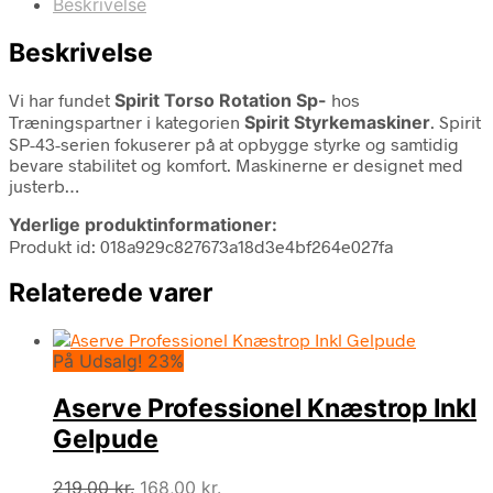
Beskrivelse
Beskrivelse
Vi har fundet
Spirit Torso Rotation Sp-
hos
Træningspartner i kategorien
Spirit Styrkemaskiner
. Spirit
SP-43-serien fokuserer på at opbygge styrke og samtidig
bevare stabilitet og komfort. Maskinerne er designet med
justerb…
Yderlige produktinformationer:
Produkt id: 018a929c827673a18d3e4bf264e027fa
Relaterede varer
På Udsalg! 23%
Aserve Professionel Knæstrop Inkl
Gelpude
Den
Den
219,00
kr.
168,00
kr.