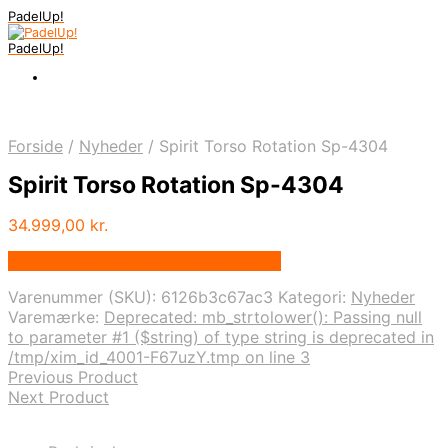
PadelUp!
PadelUp!
Forside
/
Nyheder
/
Spirit Torso Rotation Sp-4304
Spirit Torso Rotation Sp-4304
34.999,00
kr.
Bedste pris hos Traeningspartner.dk
Varenummer (SKU):
6126b3c67ac3
Kategori:
Nyheder
Varemærke:
Deprecated: mb_strtolower(): Passing null
to parameter #1 ($string) of type string is deprecated in
/tmp/xim_id_4001-F67uzY.tmp on line 3
Previous Product
Next Product