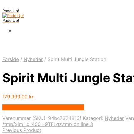
PadelUp!
PadelUp!
Forside
/
Nyheder
/
Spirit Multi Jungle Station
Spirit Multi Jungle Sta
179.999,00
kr.
Bedste pris hos Traeningspartner.dk
Varenummer (SKU):
94bc7324813f
Kategori:
Nyheder
Var
/tmp/xim_id_4001-9TFLqz.tmp on line 3
Previous Product