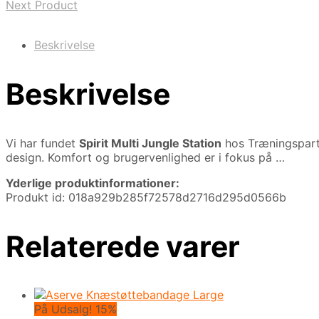
Next Product
Beskrivelse
Beskrivelse
Vi har fundet
Spirit Multi Jungle Station
hos Træningspart
design. Komfort og brugervenlighed er i fokus på …
Yderlige produktinformationer:
Produkt id: 018a929b285f72578d2716d295d0566b
Relaterede varer
På Udsalg! 15%