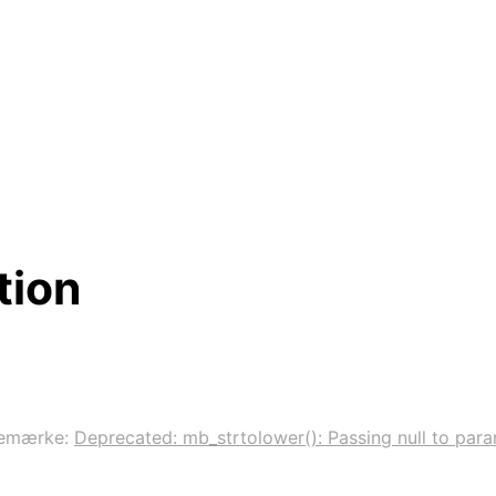
tion
emærke:
Deprecated: mb_strtolower(): Passing null to param