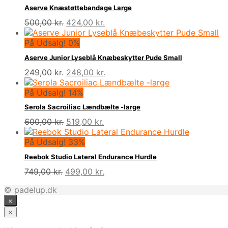
Aserve Knæstøttebandage Large
Den
Den
500,00
kr.
424,00
kr.
oprindelige
aktuelle
pris
pris
På Udsalg! 0%
var:
er:
Aserve Junior Lyseblå Knæbeskytter Pude Small
500,00 kr..
424,00 kr..
Den
Den
249,00
kr.
248,00
kr.
oprindelige
aktuelle
pris
pris
På Udsalg! 14%
var:
er:
Serola Sacroiliac Lændbælte -large
249,00 kr..
248,00 kr..
Den
Den
600,00
kr.
519,00
kr.
oprindelige
aktuelle
pris
pris
På Udsalg! 33%
var:
er:
Reebok Studio Lateral Endurance Hurdle
600,00 kr..
519,00 kr..
Den
Den
749,00
kr.
499,00
kr.
oprindelige
aktuelle
© padelup.dk
pris
pris
×
var:
er:
749,00 kr..
499,00 kr..
×