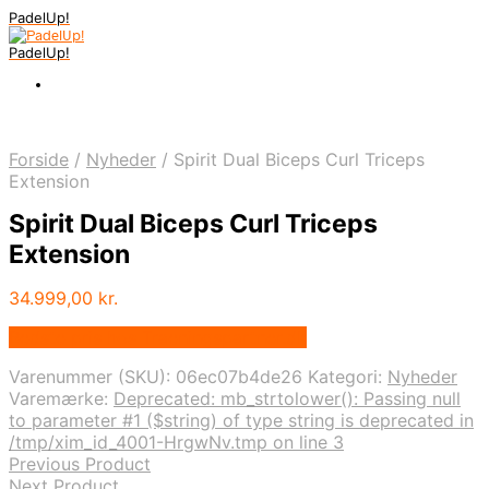
PadelUp!
PadelUp!
Forside
/
Nyheder
/
Spirit Dual Biceps Curl Triceps
Extension
Spirit Dual Biceps Curl Triceps
Extension
34.999,00
kr.
Bedste pris hos Traeningspartner.dk
Varenummer (SKU):
06ec07b4de26
Kategori:
Nyheder
Varemærke:
Deprecated: mb_strtolower(): Passing null
to parameter #1 ($string) of type string is deprecated in
/tmp/xim_id_4001-HrgwNv.tmp on line 3
Previous Product
Next Product