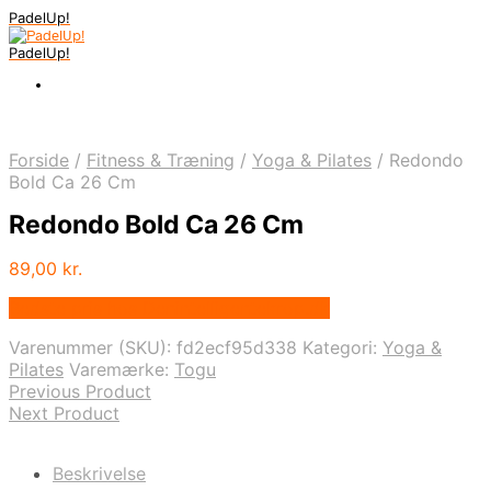
PadelUp!
PadelUp!
Forside
/
Fitness & Træning
/
Yoga & Pilates
/
Redondo
Bold Ca 26 Cm
Redondo Bold Ca 26 Cm
89,00
kr.
Bedste pris hos Denintelligentekrop.dk
Varenummer (SKU):
fd2ecf95d338
Kategori:
Yoga &
Pilates
Varemærke:
Togu
Previous Product
Next Product
Beskrivelse