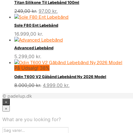
Titan Silikone Til Løbebånd 100ml
Den
Den
249,00
kr.
97,00
kr.
oprindelige
aktuelle
pris
pris
Sole F80 Ent Løbebånd
var:
er:
16.999,00
kr.
249,00 kr..
97,00 kr..
Advanced Løbebånd
5.299,00
kr.
På Udsalg! 38%
Odin T600 V2 Gåbånd Løbebånd Ny 2026 Model
Den
Den
8.000,00
kr.
4.999,00
kr.
oprindelige
aktuelle
© padelup.dk
pris
pris
×
var:
er:
8.000,00 kr..
4.999,00 kr..
×
What are you looking for?