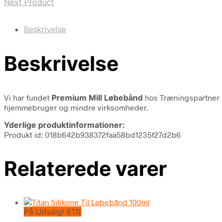
Next Product
Beskrivelse
Beskrivelse
Vi har fundet
Premium Mill Løbebånd
hos Træningspartner 
hjemmebruger og mindre virksomheder.
Yderlige produktinformationer:
Produkt id: 018b642b938372faa58bd1235f27d2b6
Relaterede varer
På Udsalg! 61%