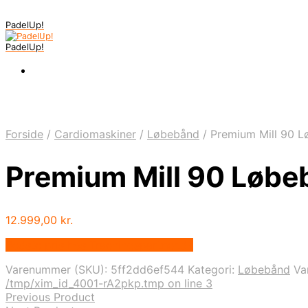
PadelUp!
PadelUp!
Forside
/
Cardiomaskiner
/
Løbebånd
/
Premium Mill 90 
Premium Mill 90 Løbe
12.999,00
kr.
Bedste pris hos Traeningspartner.dk
Varenummer (SKU):
5ff2dd6ef544
Kategori:
Løbebånd
Va
/tmp/xim_id_4001-rA2pkp.tmp on line 3
Previous Product