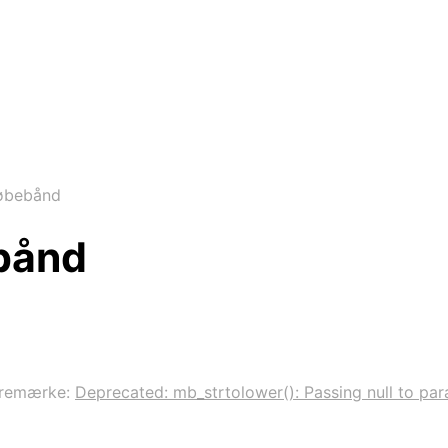
Løbebånd
bånd
remærke:
Deprecated: mb_strtolower(): Passing null to para