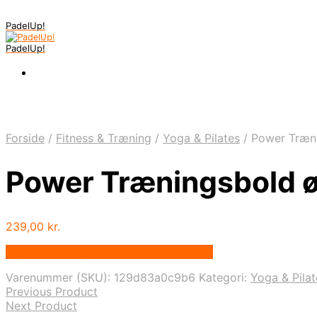
PadelUp!
PadelUp!
Forside
/
Fitness & Træning
/
Yoga & Pilates
/
Power Træni
Power Træningsbold ø
239,00
kr.
Bedste pris hos Denintelligentekrop.dk
Varenummer (SKU):
129d83a0c9b6
Kategori:
Yoga & Pilat
Previous Product
Next Product