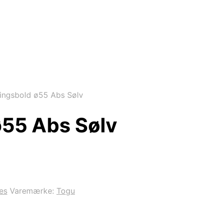
ngsbold ø55 Abs Sølv
55 Abs Sølv
es
Varemærke:
Togu