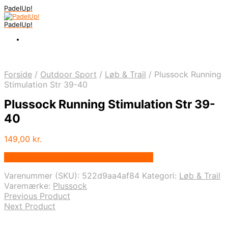
PadelUp!
PadelUp!
Forside
/
Outdoor Sport
/
Løb & Trail
/
Plussock Running
Stimulation Str 39-40
Plussock Running Stimulation Str 39-
40
149,00
kr.
Bedste pris hos Denintelligentekrop.dk
Varenummer (SKU):
522d9aa4af84
Kategori:
Løb & Trail
Varemærke:
Plussock
Previous Product
Next Product