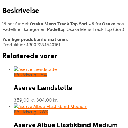
Beskrivelse
Vi har fundet
Osaka Mens Track Top Sort – S
fra
Osaka
hos
Padellife i kategorien
Padeltøj
. Osaka Mens Track Top (Sort)
Yderlige produktinformationer:
Produkt id: 43002284540161
Relaterede varer
På Udsalg! 15%
Aserve Lændstøtte
Den
Den
359,00
kr.
304,00
kr.
oprindelige
aktuelle
pris
pris
På Udsalg! 26%
var:
er:
359,00 kr..
304,00 kr..
Aserve Albue Elastikbind Medium