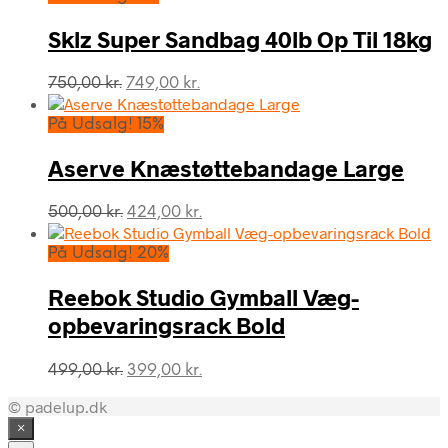
var:
er:
749,00 kr..
499,00 kr..
Sklz Super Sandbag 40lb Op Til 18kg
Den
Den
750,00
kr.
749,00
kr.
oprindelige
aktuelle
pris
pris
På Udsalg! 15%
var:
er:
750,00 kr..
749,00 kr..
Aserve Knæstøttebandage Large
Den
Den
500,00
kr.
424,00
kr.
oprindelige
aktuelle
pris
pris
På Udsalg! 20%
var:
er:
500,00 kr..
424,00 kr..
Reebok Studio Gymball Væg-
opbevaringsrack Bold
Den
Den
499,00
kr.
399,00
kr.
oprindelige
aktuelle
© padelup.dk
pris
pris
var:
er:
×
499,00 kr..
399,00 kr..