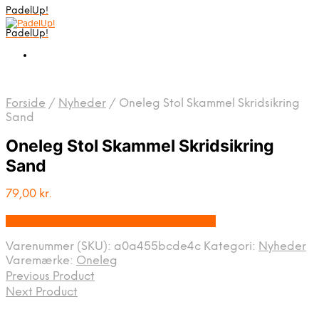
PadelUp!
PadelUp!
Forside
/
Nyheder
/
Oneleg Stol Skammel Skridsikring
Sand
Oneleg Stol Skammel Skridsikring
Sand
79,00
kr.
Bedste pris hos Denintelligentekrop.dk
Varenummer (SKU):
a0a455bcde4c
Kategori:
Nyheder
Varemærke:
Oneleg
Previous Product
Next Product