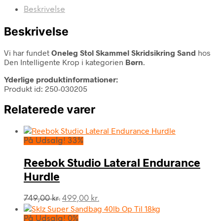
Beskrivelse
Beskrivelse
Vi har fundet
Oneleg Stol Skammel Skridsikring Sand
hos
Den Intelligente Krop i kategorien
Børn
.
Yderlige produktinformationer:
Produkt id: 250-030205
Relaterede varer
På Udsalg! 33%
Reebok Studio Lateral Endurance
Hurdle
Den
Den
749,00
kr.
499,00
kr.
oprindelige
aktuelle
pris
pris
På Udsalg! 0%