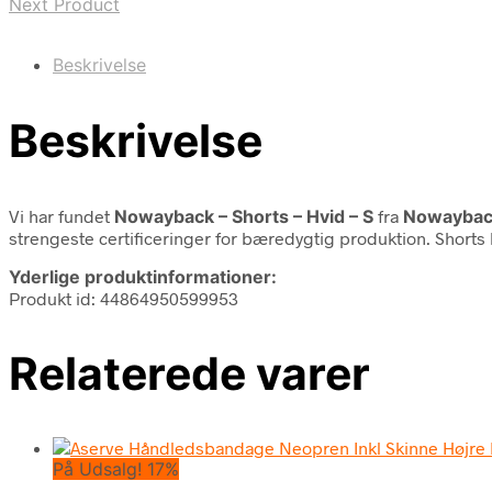
Next Product
Beskrivelse
Beskrivelse
Vi har fundet
Nowayback – Shorts – Hvid – S
fra
Nowaybac
strengeste certificeringer for bæredygtig produktion. Shorts h
Yderlige produktinformationer:
Produkt id: 44864950599953
Relaterede varer
På Udsalg! 17%