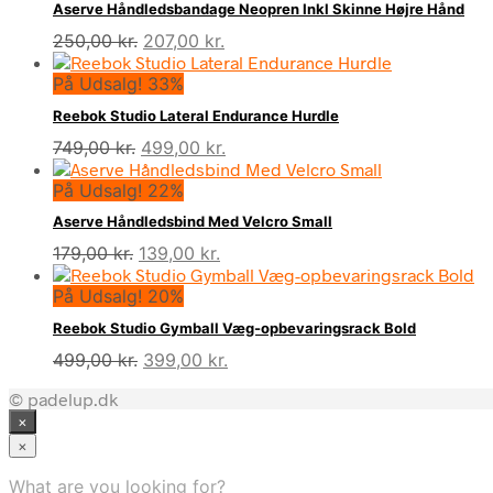
Aserve Håndledsbandage Neopren Inkl Skinne Højre Hånd
Den
Den
250,00
kr.
207,00
kr.
oprindelige
aktuelle
På Udsalg! 33%
pris
pris
var:
er:
Reebok Studio Lateral Endurance Hurdle
250,00 kr..
207,00 kr..
Den
Den
749,00
kr.
499,00
kr.
oprindelige
aktuelle
På Udsalg! 22%
pris
pris
var:
er:
Aserve Håndledsbind Med Velcro Small
749,00 kr..
499,00 kr..
Den
Den
179,00
kr.
139,00
kr.
oprindelige
aktuelle
På Udsalg! 20%
pris
pris
var:
er:
Reebok Studio Gymball Væg-opbevaringsrack Bold
179,00 kr..
139,00 kr..
Den
Den
499,00
kr.
399,00
kr.
oprindelige
aktuelle
© padelup.dk
pris
pris
×
var:
er:
499,00 kr..
399,00 kr..
×
What are you looking for?