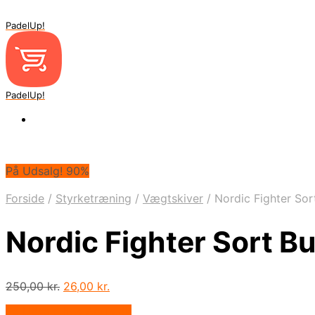
PadelUp!
PadelUp!
På Udsalg! 90%
Forside
/
Styrketræning
/
Vægtskiver
/
Nordic Fighter So
Nordic Fighter Sort 
Den
Den
250,00
kr.
26,00
kr.
oprindelige
aktuelle
På Udsalg hos Apuls.dk
pris
pris