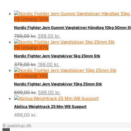
På Udsalg! 50%
Nordic Fighter Jern Gummi Vægtskiver Håndtag 10kg 50mm S
Den
Den
799,00
kr.
398,00
kr.
oprindelige
aktuelle
På Udsalg! 47%
pris
pris
var:
er:
Nordic Fighter Jern Vægtskiver 5kg 25mm Stk
799,00 kr..
398,00 kr..
Den
Den
379,00
kr.
199,00
kr.
oprindelige
aktuelle
På Udsalg! 14%
pris
pris
var:
er:
Nordic Fighter Jern Vægtskiver 15kg 25mm Stk
379,00 kr..
199,00 kr..
Den
Den
699,00
kr.
599,00
kr.
oprindelige
aktuelle
pris
pris
Abilica Weightrack 25 Mm W8 Support
var:
er:
499,00
kr.
699,00 kr..
599,00 kr..
© padelup.dk