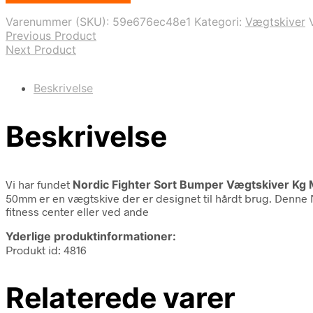
var:
er:
Varenummer (SKU):
59e676ec48e1
Kategori:
Vægtskiver
250,00 kr..
26,00 kr..
Previous Product
Next Product
Beskrivelse
Beskrivelse
Vi har fundet
Nordic Fighter Sort Bumper Vægtskiver Kg
50mm er en vægtskive der er designet til hårdt brug. Denne 
fitness center eller ved ande
Yderlige produktinformationer:
Produkt id: 4816
Relaterede varer