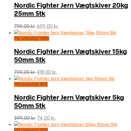
Nordic Fighter Jern Vægtskiver 20kg
25mm Stk
Den
Den
799,00
kr.
699,00
kr.
oprindelige
aktuelle
pris
pris
På Udsalg! 48%
var:
er:
799,00 kr..
699,00 kr..
Nordic Fighter Jern Vægtskiver 15kg
50mm Stk
Den
Den
799,00
kr.
418,00
kr.
oprindelige
aktuelle
pris
pris
På Udsalg! 81%
var:
er:
799,00 kr..
418,00 kr..
Nordic Fighter Jern Vægtskiver 5kg
50mm Stk
Den
Den
399,00
kr.
74,00
kr.
oprindelige
aktuelle
pris
pris
På Udsalg! 41%